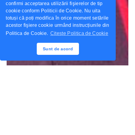
confirmi acceptarea utilizării fişierelor de tip
cookie conform Politicii de Cookie. Nu uita
totuși că poți modifica în orice moment setările
acestor fişiere cookie urmând instrucțiunile din
Politica de Cookie.
Citeste Politica de Cookie
Sunt de acord