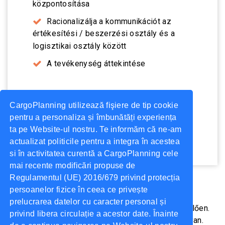
központosítása
Racionalizálja a kommunikációt az
értékesítési / beszerzési osztály és a
logisztikai osztály között
A tevékenység áttekintése
CargoPlanning utilizează fişiere de tip cookie
GET OFFER
pentru a personaliza și îmbunătăți experiența
ta pe Website-ul nostru. Te informăm că ne-am
actualizat politicile pentru a integra în acestea
si în activitatea curentă a CargoPlanning cele
mai recente modificări propuse de
Regulamentul (UE) 2016/679 privind protecția
persoanelor fizice în ceea ce privește
prelucrarea datelor cu caracter personal și
Szabja testre platformját igényeinek megfelelően.
privind libera circulație a acestor date. Înainte
Kivonat jelentések egyszerűen és hatékonyan.