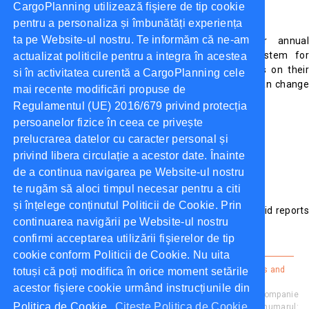
CargoPlanning utilizează fişiere de tip cookie
Reduce shipping budgets by up to 15%
pentru a personaliza și îmbunătăți experiența
ta pe Website-ul nostru. Te informăm că ne-am
The platform's algorithm helps you reduce your annual
transportation costs by up to 15%. The bidding system for
actualizat politicile pentru a integra în acestea
submitting bids provides real-time feedback to carriers on their
si în activitatea curentă a CargoPlanning cele
position in the ranking after bidding for a route. They can change
mai recente modificări propuse de
their offer and you will benefit from lower prices.
Regulamentul (UE) 2016/679 privind protecția
persoanelor fizice în ceea ce privește
prelucrarea datelor cu caracter personal și
privind libera circulație a acestor date. Înainte
de a continua navigarea pe Website-ul nostru
Integrates and communicates with ERP systems
te rugăm să aloci timpul necesar pentru a citi
și înțelege conținutul Politicii de Cookie. Prin
You can submit data to or from SAP / ERP and extract bid reports
continuarea navigării pe Website-ul nostru
for an overview and detailed analysis of your bids.
confirmi acceptarea utilizării fişierelor de tip
cookie conform Politicii de Cookie. Nu uita
Cargo Planning ©
2026
All rights reserved.
Privacy policy
.
Terms and
totuși că poți modifica în orice moment setările
conditions
.
acestor fişiere cookie urmând instrucțiunile din
Cargo Planning este proprietate a NIMA SOFTWARE SRL, companie
Politica de Cookie.
Citeste Politica de Cookie
înregistrată ca operator de date cu caracter personal sub numarul: