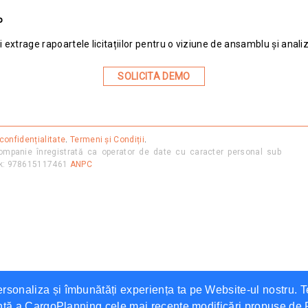
P
xtrage rapoartele licitațiilor pentru o viziune de ansamblu și analiză 
SOLICITA DEMO
 confidențialitate
.
Termeni și Condiții
.
mpanie înregistrată ca operator de date cu caracter personal sub
osk: 978615117461
ANPC
ersonaliza și îmbunătăți experiența ta pe Website-ul nostru. 
 curentă a CargoPlanning cele mai recente modificări propuse 