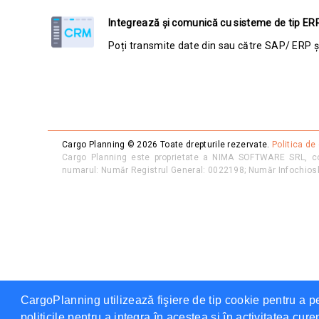
Integrează și comunică cu sisteme de tip ER
Poți transmite date din sau către SAP/ ERP și e
Cargo Planning ©
2026
Toate drepturile rezervate.
Politica de
Cargo Planning este proprietate a NIMA SOFTWARE SRL, co
numarul: Număr Registrul General: 0022198; Număr Infochi
CargoPlanning utilizează fişiere de tip cookie pentru a p
politicile pentru a integra în acestea si în activitatea