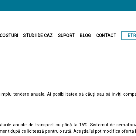
ET
COSTURI
STUDII DE CAZ
SUPORT
BLOG
CONTACT
mplu tendere anuale. Ai posibilitatea să căuți sau să inviți compa
osturile anuale de transport cu până la 15%. Sistemul de semafor
sament după ce licitează pentru o rută. Aceștia își pot modifica oferta 