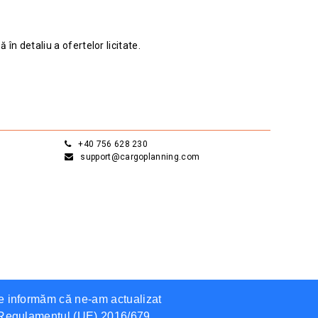
în detaliu a ofertelor licitate.
+40 756 628 230
support@cargoplanning.com
Te informăm că ne-am actualizat
de Regulamentul (UE) 2016/679