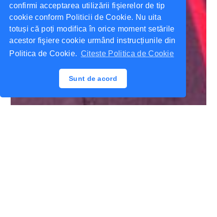
confirmi acceptarea utilizării fişierelor de tip
cookie conform Politicii de Cookie. Nu uita
totuși că poți modifica în orice moment setările
acestor fişiere cookie urmând instrucțiunile din
Politica de Cookie.
Citeste Politica de Cookie
Sunt de acord