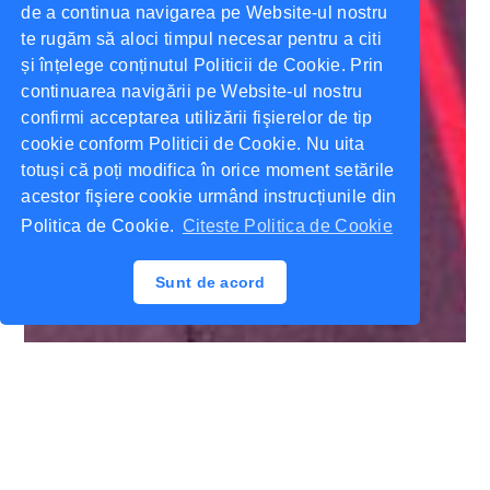
de a continua navigarea pe Website-ul nostru
te rugăm să aloci timpul necesar pentru a citi
și înțelege conținutul Politicii de Cookie. Prin
continuarea navigării pe Website-ul nostru
confirmi acceptarea utilizării fişierelor de tip
cookie conform Politicii de Cookie. Nu uita
totuși că poți modifica în orice moment setările
acestor fişiere cookie urmând instrucțiunile din
Politica de Cookie.
Citeste Politica de Cookie
Sunt de acord