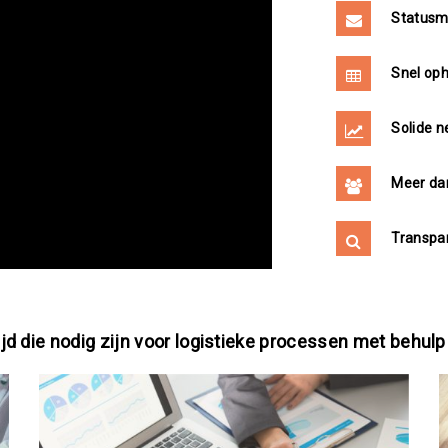
Statusme
Snel op
Solide n
Meer dan
Transpar
ijd die nodig zijn voor logistieke processen met behul