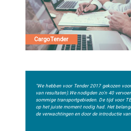
CargoTender
"We hebben voor Tender 2017 gekozen voor een online p
van resultaten).
We nodigden zo'n 40 vervoerders uit en 
sommige transportgebieden. De tijd voor TENDER is ver
op het juiste moment nodig had. Het belangrijkste voor
de verwachtingen en door de introductie van de richtprijs