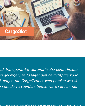
CargoSlot
ntie, automatische centralisatie
"De grote hoe
elfs lager dan de richtprijs voor
helpt ons om t
. CargoTender was precies wat ik
informatie ov
rvoerders boden waren in lijn met
bezighoudt me
eenvoudiger ge