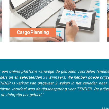
CargoPlanning
latform vanwege de geboden voordelen (snelheid, transpara
selecteerden 31 winnaars. We hebben goede prijzen gekregen, z
kort van ongeveer 2 weken in het verleden naar 3 dagen nu
deel was de tijdsbesparing voor TENDER. De prijzen die de ve
 per gebied."