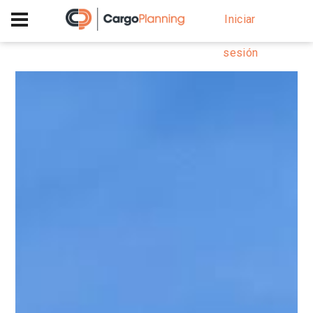
+40 756 628 230
Iniciar
sesión