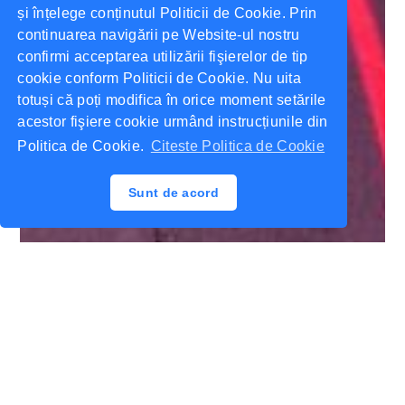
și înțelege conținutul Politicii de Cookie. Prin
continuarea navigării pe Website-ul nostru
confirmi acceptarea utilizării fişierelor de tip
cookie conform Politicii de Cookie. Nu uita
totuși că poți modifica în orice moment setările
acestor fişiere cookie urmând instrucțiunile din
Politica de Cookie.
Citeste Politica de Cookie
Sunt de acord