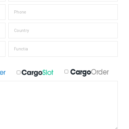
Phone
Country
Functia