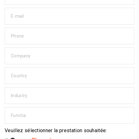
E-mail
Phone
Company
Country
Industry
Functia
Veuillez sélectionner la prestation souhaitée: