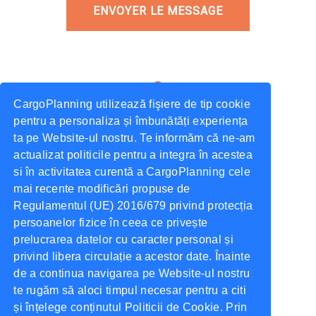
ENVOYER LE MESSAGE
CargoPlanning utilizează fişiere de tip cookie
pentru a personaliza și îmbunătăți experiența
Adresse
ta pe Website-ul nostru. Te informăm că ne-am
Str. Elena Doamna Nr.20-22,
actualizat politicile pentru a integra în acestea
Iasi România.
si în activitatea curentă a CargoPlanning cele
mai recente modificări propuse de
Regulamentul (UE) 2016/679 privind protecția
persoanelor fizice în ceea ce privește
Téléphoner
prelucrarea datelor cu caracter personal și
Téléphoner:
+40 756 628 230
privind libera circulație a acestor date. Înainte
de a continua navigarea pe Website-ul nostru
te rugăm să aloci timpul necesar pentru a citi
și înțelege conținutul Politicii de Cookie. Prin