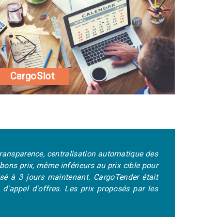
CargoSlot
transparence, centralisation automatique des
"L
ons prix, même inférieurs au prix cible pour
sy
sé à 3 jours maintenant. CargoTender était
d'
d'appel d'offres. Les prix proposés par les
s'
est