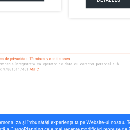
DETALLES
ica de privacidad
.
Términos y condiciones
.
mpanie înregistrată ca operator de date cu caracter personal sub
osk: 978615117461
ANPC
ersonaliza și îmbunătăți experiența ta pe Website-ul nostru. 
 curentă a CargoPlanning cele mai recente modificări propuse 