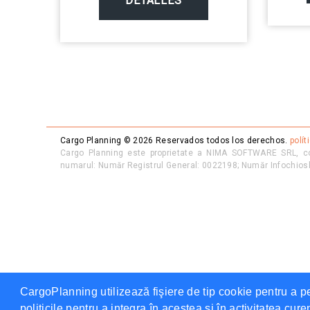
DETALLES
Cargo Planning ©
2026
Reservados todos los derechos.
polít
Cargo Planning este proprietate a NIMA SOFTWARE SRL, co
numarul: Număr Registrul General: 0022198; Număr Infochi
CargoPlanning utilizează fişiere de tip cookie pentru a p
politicile pentru a integra în acestea si în activitatea