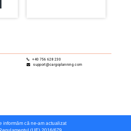
+40 756 628 230
support@cargoplanning.com
Te informăm că ne-am actualizat
de Regulamentul (UE) 2016/679