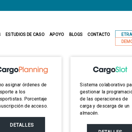
ETR
S
ESTUDIOS DE CASO
APOYO
BLOGS
CONTACTO
DEMO
o asignar órdenes de
Sistema colaborativo pa
nsporte a los
gestionar la programaci
nsportistas. Porcentaje
de las operaciones de
suscripción de acceso.
carga y descarga de un
almacén.
DETALLES