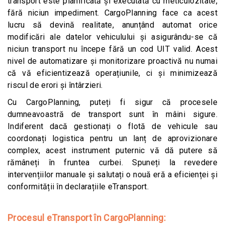
transport este planificată și executată cu meticulozitate,
fără niciun impediment. CargoPlanning face ca acest
lucru să devină realitate, anunțând automat orice
modificări ale datelor vehiculului și asigurându-se că
niciun transport nu începe fără un cod UIT valid. Acest
nivel de automatizare și monitorizare proactivă nu numai
că vă eficientizează operațiunile, ci și minimizează
riscul de erori și întârzieri.
Cu CargoPlanning, puteți fi sigur că procesele
dumneavoastră de transport sunt în mâini sigure.
Indiferent dacă gestionați o flotă de vehicule sau
coordonați logistica pentru un lanț de aprovizionare
complex, acest instrument puternic vă dă putere să
rămâneți în fruntea curbei. Spuneți la revedere
intervențiilor manuale și salutați o nouă eră a eficienței și
conformității în declarațiile eTransport.
Procesul eTransport în CargoPlanning: