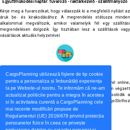
Együttműködési naptár: fuvarozó - raktárkezelő - szállítmányozó
Kérje meg a fuvarozókat, hogy válasszák ki a megfelelő nyílást az
áruk be- és kirakodásához. A megrendelés státusza minden
alkalommal megváltozik, amikor valamelyik fél egy szállítási
megrendelésen dolgozik. Így tisztában lesz a szállítások vagy
vásárlások aktuális helyzetével.
Online elérhető telefonjáról vagy táblagépéről
CargoPlanning utilizează fişiere de tip cookie
pentru a personaliza și îmbunătăți experiența
Teljes irányítása van a logisztikai műveletek felett, mivel online,
ta pe Website-ul nostru. Te informăm că ne-am
telefonjáról vagy táblagépéről ellenőrizheti a raktárakban végzett
tevékenységeket, valamint azt, hogy ez hogyan kapcsolódik a
actualizat politicile pentru a integra în acestea
szállításhoz. A fuvarozók bármikor hozzáférhetnek a CargoSlothoz
si în activitatea curentă a CargoPlanning cele
adatok módosításához vagy hozzáadásához.
mai recente modificări propuse de
Regulamentul (UE) 2016/679 privind protecția
persoanelor fizice în ceea ce privește
prelucrarea datelor cu caracter personal și